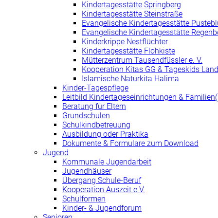
Kindertagesstätte Springberg
Kindertagesstätte Steinstraße
Evangelische Kindertagesstätte Pusteb
Evangelische Kindertagesstätte Regen
Kinderkrippe Nestflüchter
Kindertagesstätte Flohkiste
Mütterzentrum Tausendfüssler e. V.
Kooperation Kitas GG & Tageskids Land
Islamische Naturkita Halima
Kinder-Tagespflege
Leitbild Kindertageseinrichtungen & Familie
Beratung für Eltern
Grundschulen
Schulkindbetreuung
Ausbildung oder Praktika
Dokumente & Formulare zum Download
Jugend
Kommunale Jugendarbeit
Jugendhäuser
Übergang Schule-Beruf
Kooperation Auszeit e.V.
Schulformen
Kinder- & Jugendforum
Senioren