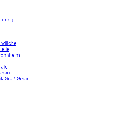
ratung
endliche
telle
wohnheim
rale
Gerau
nik Groß-Gerau