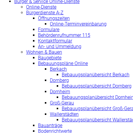
Bürger & Service Online-Dienste
Online-Dienste
Bürgerdienste A-Z
Öffnungszeiten
Online-Terminvereinbarung
Formulare
Behördenrufnummer 115
Kontaktformular
An- und Ummeldung
Wohnen & Bauen
Baugebiete
Bebauungspläne Online
Berkach
Bebauugsplanübersicht Berkach
Dornberg
Bebauugsplanübersicht Dornberg
Dornheim
Bebauungsplanübersicht Dornhei
Groß-Gerau
Bebauugsplanübersicht Groß-Ger
Wallerstädten
Bebauugsplanübersicht Wallerstä
Bauanträge
Bodenrichtwerte