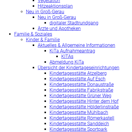
Vegetation
Hitzeaktionsplan
Neu in Groß-Gerau
Neu in Groß-Gerau
digitaler Stadtrundgang
Ärzte und Apotheken
Familie & Soziales
Kinder & Familie
Aktuelles & Allgemeine Informationen
KiTa Aufnahmeantrag
KITAs
Abmeldung KiTa
Übersicht der Kindertageseinrichtungen
Kindertagesstätte Atzelberg
Kindertagesstätte Auf Esch
Kindertagesstätte Donaustraße
Kindertagesstätte Fabrikstraße
Kindertagesstätte Grüner Weg
Kindertagesstätte Hinter dem Hof
Kindertagesstätte Hölderlinstraße
Kindertagesstätte Mühlbach
Kindertagesstätte Römerkastell
Kindertagesstätte Sanddeich
Kindertagesstätte Sportpark