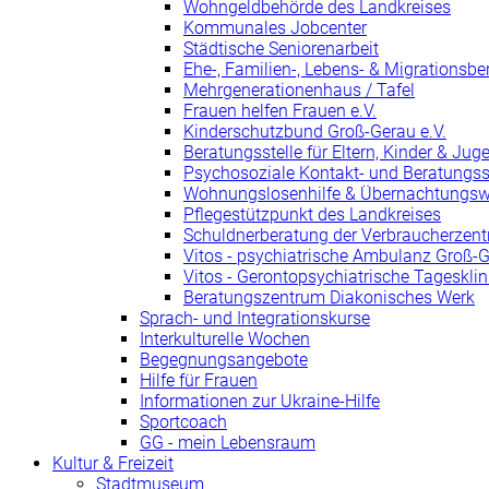
Wohngeldbehörde des Landkreises
Kommunales Jobcenter
Städtische Seniorenarbeit
Ehe-, Familien-, Lebens- & Migrationsbe
Mehrgenerationenhaus / Tafel
Frauen helfen Frauen e.V.
Kinderschutzbund Groß-Gerau e.V.
Beratungsstelle für Eltern, Kinder & Jug
Psychosoziale Kontakt- und Beratungss
Wohnungslosenhilfe & Übernachtungs
Pflegestützpunkt des Landkreises
Schuldnerberatung der Verbraucherzent
Vitos - psychiatrische Ambulanz Groß-
Vitos - Gerontopsychiatrische Tageskli
Beratungszentrum Diakonisches Werk
Sprach- und Integrationskurse
Interkulturelle Wochen
Begegnungsangebote
Hilfe für Frauen
Informationen zur Ukraine-Hilfe
Sportcoach
GG - mein Lebensraum
Kultur & Freizeit
Stadtmuseum