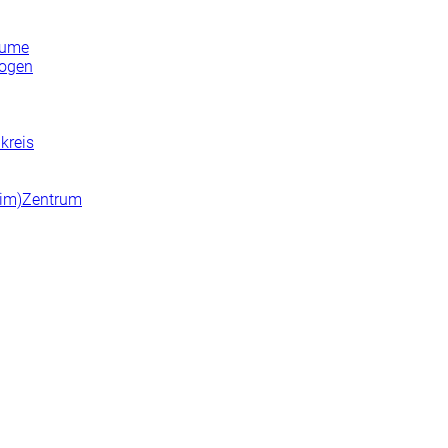
lume
bogen
kreis
n(im)Zentrum