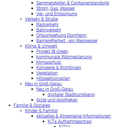
Sammelstellen & Containerstandorte
Strom, Gas, Wasser
Ver- und Entsorgung
Verkehr & Straße
Radverkehr
Bahnverkehr
Ortsumgehung Dornheim
Barrierefreiheit - ein Wegweiser
Klima & Umwelt
Projekt IB-Green
kommunale Wärmeplanung
Klimaschutz
Konzepte & Richtlinien
Vegetation
Hitzeaktionsplan
Neu in Groß-Gerau
Neu in Groß-Gerau
digitaler Stadtrundgang
Ärzte und Apotheken
Familie & Soziales
Kinder & Familie
Aktuelles & Allgemeine Informationen
KiTa Aufnahmeantrag
KITAs