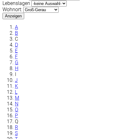
Lebenslagen
Wohnort:
Anzeigen
A
B
C
D
E
F
G
H
I
J
K
L
M
N
O
P
Q
R
S