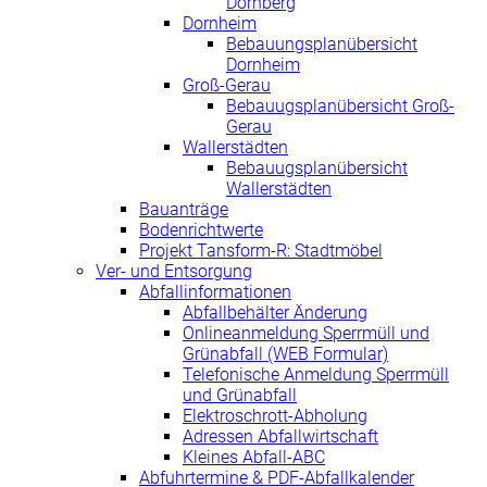
Dornberg
Dornheim
Bebauungsplanübersicht
Dornheim
Groß-Gerau
Bebauugsplanübersicht Groß-
Gerau
Wallerstädten
Bebauugsplanübersicht
Wallerstädten
Bauanträge
Bodenrichtwerte
Projekt Tansform-R: Stadtmöbel
Ver- und Entsorgung
Abfallinformationen
Abfallbehälter Änderung
Onlineanmeldung Sperrmüll und
Grünabfall (WEB Formular)
Telefonische Anmeldung Sperrmüll
und Grünabfall
Elektroschrott-Abholung
Adressen Abfallwirtschaft
Kleines Abfall-ABC
Abfuhrtermine & PDF-Abfallkalender