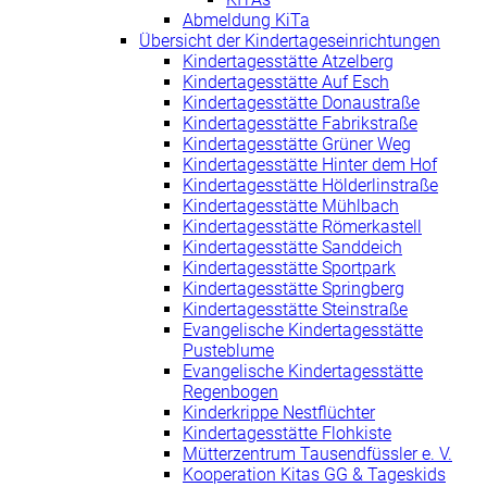
Abmeldung KiTa
Übersicht der Kindertageseinrichtungen
Kindertagesstätte Atzelberg
Kindertagesstätte Auf Esch
Kindertagesstätte Donaustraße
Kindertagesstätte Fabrikstraße
Kindertagesstätte Grüner Weg
Kindertagesstätte Hinter dem Hof
Kindertagesstätte Hölderlinstraße
Kindertagesstätte Mühlbach
Kindertagesstätte Römerkastell
Kindertagesstätte Sanddeich
Kindertagesstätte Sportpark
Kindertagesstätte Springberg
Kindertagesstätte Steinstraße
Evangelische Kindertagesstätte
Pusteblume
Evangelische Kindertagesstätte
Regenbogen
Kinderkrippe Nestflüchter
Kindertagesstätte Flohkiste
Mütterzentrum Tausendfüssler e. V.
Kooperation Kitas GG & Tageskids