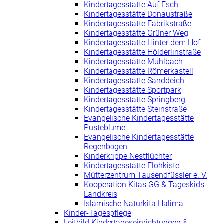
Kindertagesstätte Auf Esch
Kindertagesstätte Donaustraße
Kindertagesstätte Fabrikstraße
Kindertagesstätte Grüner Weg
Kindertagesstätte Hinter dem Hof
Kindertagesstätte Hölderlinstraße
Kindertagesstätte Mühlbach
Kindertagesstätte Römerkastell
Kindertagesstätte Sanddeich
Kindertagesstätte Sportpark
Kindertagesstätte Springberg
Kindertagesstätte Steinstraße
Evangelische Kindertagesstätte
Pusteblume
Evangelische Kindertagesstätte
Regenbogen
Kinderkrippe Nestflüchter
Kindertagesstätte Flohkiste
Mütterzentrum Tausendfüssler e. V.
Kooperation Kitas GG & Tageskids
Landkreis
Islamische Naturkita Halima
Kinder-Tagespflege
Leitbild Kindertageseinrichtungen &