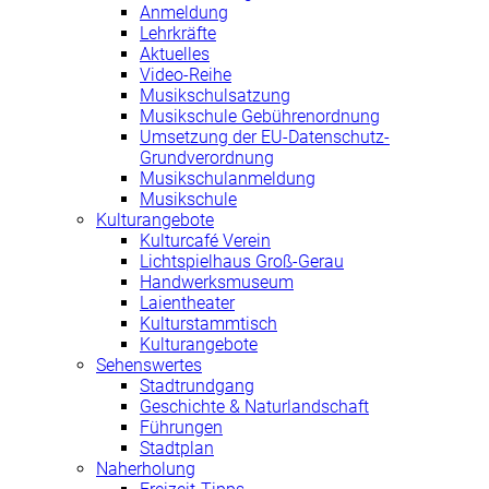
Anmeldung
Lehrkräfte
Aktuelles
Video-Reihe
Musikschulsatzung
Musikschule Gebührenordnung
Umsetzung der EU-Datenschutz-
Grundverordnung
Musikschulanmeldung
Musikschule
Kulturangebote
Kulturcafé Verein
Lichtspielhaus Groß-Gerau
Handwerksmuseum
Laientheater
Kulturstammtisch
Kulturangebote
Sehenswertes
Stadtrundgang
Geschichte & Naturlandschaft
Führungen
Stadtplan
Naherholung