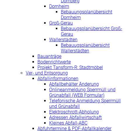
Dornberg
Dornheim
Bebauungsplanübersicht
Dornheim
Groß-Gerau
Bebauugsplanübersicht Groß-
Gerau
Wallerstädten
Bebauugsplanübersicht
Wallerstädten
Bauanträge
Bodenrichtwerte
Projekt Tansform-R: Stadtmöbel
Ver- und Entsorgung
Abfallinformationen
Abfallbehälter Änderung
Onlineanmeldung Sperrmüll und
Grünabfall (WEB Formular)
Telefonische Anmeldung Sperrmüll
und Grünabfall
Elektroschrott-Abholung
Adressen Abfallwirtschaft
Kleines Abfall-ABC
Abfuhrtermine & PDF-Abfallkalender