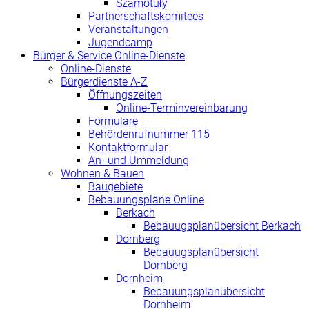
Szamotuły
Partnerschaftskomitees
Veranstaltungen
Jugendcamp
Bürger & Service Online-Dienste
Online-Dienste
Bürgerdienste A-Z
Öffnungszeiten
Online-Terminvereinbarung
Formulare
Behördenrufnummer 115
Kontaktformular
An- und Ummeldung
Wohnen & Bauen
Baugebiete
Bebauungspläne Online
Berkach
Bebauugsplanübersicht Berkach
Dornberg
Bebauugsplanübersicht
Dornberg
Dornheim
Bebauungsplanübersicht
Dornheim