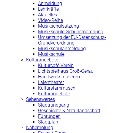
Anmeldung
Lehrkräfte
Aktuelles
Video-Reihe
Musikschulsatzung
Musikschule Gebührenordnung
Umsetzung der EU-Datenschutz-
Grundverordnung
Musikschulanmeldung
Musikschule
Kulturangebote
Kulturcafé Verein
Lichtspielhaus Groß-Gerau
Handwerksmuseum
Laientheater
Kulturstammtisch
Kulturangebote
Sehenswertes
Stadtrundgang
Geschichte & Naturlandschaft
Führungen
Stadtplan
Naherholung