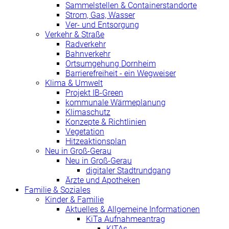
Sammelstellen & Containerstandorte
Strom, Gas, Wasser
Ver- und Entsorgung
Verkehr & Straße
Radverkehr
Bahnverkehr
Ortsumgehung Dornheim
Barrierefreiheit - ein Wegweiser
Klima & Umwelt
Projekt IB-Green
kommunale Wärmeplanung
Klimaschutz
Konzepte & Richtlinien
Vegetation
Hitzeaktionsplan
Neu in Groß-Gerau
Neu in Groß-Gerau
digitaler Stadtrundgang
Ärzte und Apotheken
Familie & Soziales
Kinder & Familie
Aktuelles & Allgemeine Informationen
KiTa Aufnahmeantrag
KITAs