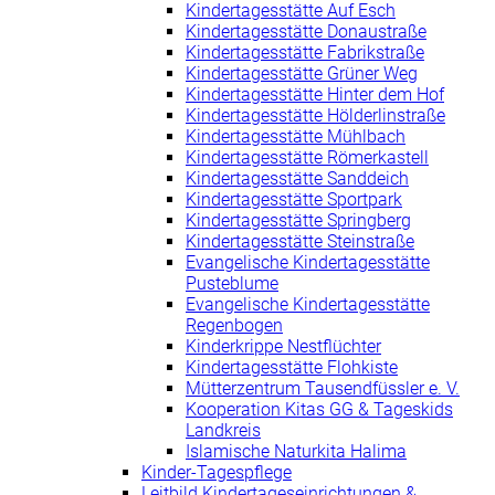
Kindertagesstätte Auf Esch
Kindertagesstätte Donaustraße
Kindertagesstätte Fabrikstraße
Kindertagesstätte Grüner Weg
Kindertagesstätte Hinter dem Hof
Kindertagesstätte Hölderlinstraße
Kindertagesstätte Mühlbach
Kindertagesstätte Römerkastell
Kindertagesstätte Sanddeich
Kindertagesstätte Sportpark
Kindertagesstätte Springberg
Kindertagesstätte Steinstraße
Evangelische Kindertagesstätte
Pusteblume
Evangelische Kindertagesstätte
Regenbogen
Kinderkrippe Nestflüchter
Kindertagesstätte Flohkiste
Mütterzentrum Tausendfüssler e. V.
Kooperation Kitas GG & Tageskids
Landkreis
Islamische Naturkita Halima
Kinder-Tagespflege
Leitbild Kindertageseinrichtungen &