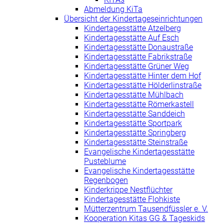
Abmeldung KiTa
Übersicht der Kindertageseinrichtungen
Kindertagesstätte Atzelberg
Kindertagesstätte Auf Esch
Kindertagesstätte Donaustraße
Kindertagesstätte Fabrikstraße
Kindertagesstätte Grüner Weg
Kindertagesstätte Hinter dem Hof
Kindertagesstätte Hölderlinstraße
Kindertagesstätte Mühlbach
Kindertagesstätte Römerkastell
Kindertagesstätte Sanddeich
Kindertagesstätte Sportpark
Kindertagesstätte Springberg
Kindertagesstätte Steinstraße
Evangelische Kindertagesstätte
Pusteblume
Evangelische Kindertagesstätte
Regenbogen
Kinderkrippe Nestflüchter
Kindertagesstätte Flohkiste
Mütterzentrum Tausendfüssler e. V.
Kooperation Kitas GG & Tageskids