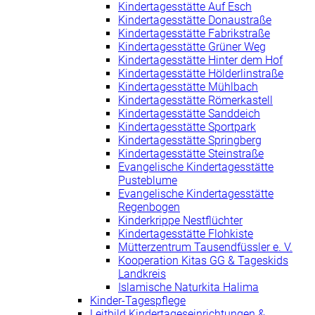
Kindertagesstätte Auf Esch
Kindertagesstätte Donaustraße
Kindertagesstätte Fabrikstraße
Kindertagesstätte Grüner Weg
Kindertagesstätte Hinter dem Hof
Kindertagesstätte Hölderlinstraße
Kindertagesstätte Mühlbach
Kindertagesstätte Römerkastell
Kindertagesstätte Sanddeich
Kindertagesstätte Sportpark
Kindertagesstätte Springberg
Kindertagesstätte Steinstraße
Evangelische Kindertagesstätte
Pusteblume
Evangelische Kindertagesstätte
Regenbogen
Kinderkrippe Nestflüchter
Kindertagesstätte Flohkiste
Mütterzentrum Tausendfüssler e. V.
Kooperation Kitas GG & Tageskids
Landkreis
Islamische Naturkita Halima
Kinder-Tagespflege
Leitbild Kindertageseinrichtungen &