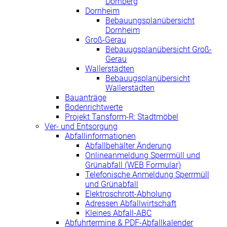
Dornberg
Dornheim
Bebauungsplanübersicht
Dornheim
Groß-Gerau
Bebauugsplanübersicht Groß-
Gerau
Wallerstädten
Bebauugsplanübersicht
Wallerstädten
Bauanträge
Bodenrichtwerte
Projekt Tansform-R: Stadtmöbel
Ver- und Entsorgung
Abfallinformationen
Abfallbehälter Änderung
Onlineanmeldung Sperrmüll und
Grünabfall (WEB Formular)
Telefonische Anmeldung Sperrmüll
und Grünabfall
Elektroschrott-Abholung
Adressen Abfallwirtschaft
Kleines Abfall-ABC
Abfuhrtermine & PDF-Abfallkalender