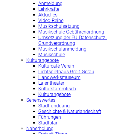
Anmeldung
Lehrkräfte
Aktuelles
Video-Reihe
Musikschulsatzung
Musikschule Gebührenordnung
Umsetzung der EU-Datenschutz-
Grundverordnung
Musikschulanmeldung
Musikschule
Kulturangebote
Kulturcafé Verein
Lichtspielhaus Groß-Gerau
Handwerksmuseum
Laientheater
Kulturstammtisch
Kulturangebote
Sehenswertes
Stadtrundgang
Geschichte & Naturlandschaft
Führungen
Stadtplan
Naherholung