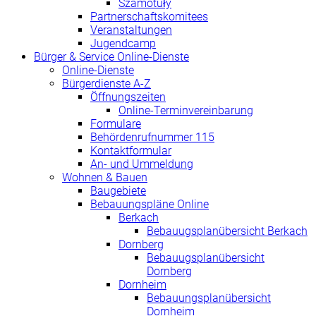
Szamotuły
Partnerschaftskomitees
Veranstaltungen
Jugendcamp
Bürger & Service Online-Dienste
Online-Dienste
Bürgerdienste A-Z
Öffnungszeiten
Online-Terminvereinbarung
Formulare
Behördenrufnummer 115
Kontaktformular
An- und Ummeldung
Wohnen & Bauen
Baugebiete
Bebauungspläne Online
Berkach
Bebauugsplanübersicht Berkach
Dornberg
Bebauugsplanübersicht
Dornberg
Dornheim
Bebauungsplanübersicht
Dornheim