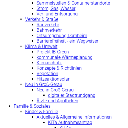
Sammelstellen & Containerstandorte
Strom, Gas, Wasser
Ver- und Entsorgung
Verkehr & Straße
Radverkehr
Bahnverkehr
Ortsumgehung Dornheim
Barrierefreiheit - ein Wegweiser
Klima & Umwelt
Projekt IB-Green
kommunale Wärmeplanung
Klimaschutz
Konzepte & Richtlinien
Vegetation
Hitzeaktionsplan
Neu in Groß-Gerau
Neu in Groß-Gerau
digitaler Stadtrundgang
Ärzte und Apotheken
Familie & Soziales
Kinder & Familie
Aktuelles & Allgemeine Informationen
KiTa Aufnahmeantrag
KITAs