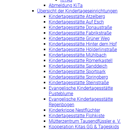
Abmeldung KiTa
Übersicht der Kindertageseinrichtungen
Kindertagesstätte Atzelberg
Kindertagesstätte Auf Esch
Kindertagesstätte Donaustraße
Kindertagesstätte Fabrikstraße
Kindertagesstätte Grüner Weg
Kindertagesstätte Hinter dem Hof
Kindertagesstätte Hölderlinstraße
Kindertagesstätte Mühlbach
Kindertagesstätte Römerkastell
Kindertagesstätte Sanddeich
Kindertagesstätte Sportpark
Kindertagesstätte Springberg
Kindertagesstätte Steinstraße
Evangelische Kindertagesstätte
Pusteblume
Evangelische Kindertagesstätte
Regenbogen
Kinderkrippe Nestflüchter
Kindertagesstätte Flohkiste
Mütterzentrum Tausendfüssler e. V.
Kooperation Kitas GG & Tageskids