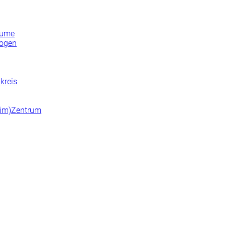
lume
bogen
kreis
n(im)Zentrum