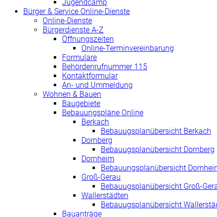
Jugendcamp
Bürger & Service Online-Dienste
Online-Dienste
Bürgerdienste A-Z
Öffnungszeiten
Online-Terminvereinbarung
Formulare
Behördenrufnummer 115
Kontaktformular
An- und Ummeldung
Wohnen & Bauen
Baugebiete
Bebauungspläne Online
Berkach
Bebauugsplanübersicht Berkach
Dornberg
Bebauugsplanübersicht Dornberg
Dornheim
Bebauungsplanübersicht Dornhei
Groß-Gerau
Bebauugsplanübersicht Groß-Ger
Wallerstädten
Bebauugsplanübersicht Wallerstä
Bauanträge