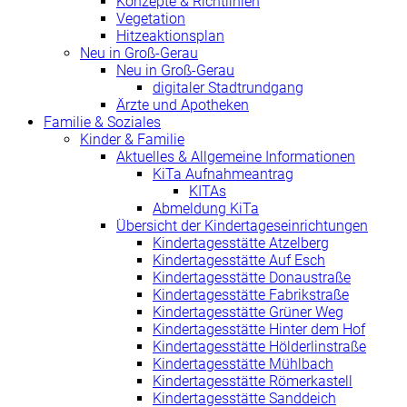
Konzepte & Richtlinien
Vegetation
Hitzeaktionsplan
Neu in Groß-Gerau
Neu in Groß-Gerau
digitaler Stadtrundgang
Ärzte und Apotheken
Familie & Soziales
Kinder & Familie
Aktuelles & Allgemeine Informationen
KiTa Aufnahmeantrag
KITAs
Abmeldung KiTa
Übersicht der Kindertageseinrichtungen
Kindertagesstätte Atzelberg
Kindertagesstätte Auf Esch
Kindertagesstätte Donaustraße
Kindertagesstätte Fabrikstraße
Kindertagesstätte Grüner Weg
Kindertagesstätte Hinter dem Hof
Kindertagesstätte Hölderlinstraße
Kindertagesstätte Mühlbach
Kindertagesstätte Römerkastell
Kindertagesstätte Sanddeich