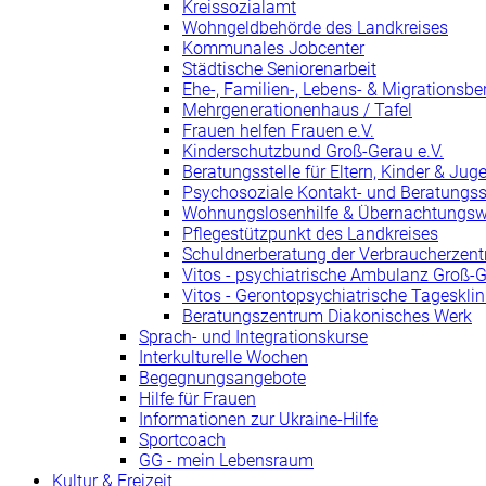
Kreissozialamt
Wohngeldbehörde des Landkreises
Kommunales Jobcenter
Städtische Seniorenarbeit
Ehe-, Familien-, Lebens- & Migrationsbe
Mehrgenerationenhaus / Tafel
Frauen helfen Frauen e.V.
Kinderschutzbund Groß-Gerau e.V.
Beratungsstelle für Eltern, Kinder & Jug
Psychosoziale Kontakt- und Beratungss
Wohnungslosenhilfe & Übernachtungs
Pflegestützpunkt des Landkreises
Schuldnerberatung der Verbraucherzent
Vitos - psychiatrische Ambulanz Groß-
Vitos - Gerontopsychiatrische Tageskli
Beratungszentrum Diakonisches Werk
Sprach- und Integrationskurse
Interkulturelle Wochen
Begegnungsangebote
Hilfe für Frauen
Informationen zur Ukraine-Hilfe
Sportcoach
GG - mein Lebensraum
Kultur & Freizeit