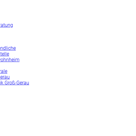
ratung
endliche
telle
wohnheim
rale
Gerau
nik Groß-Gerau