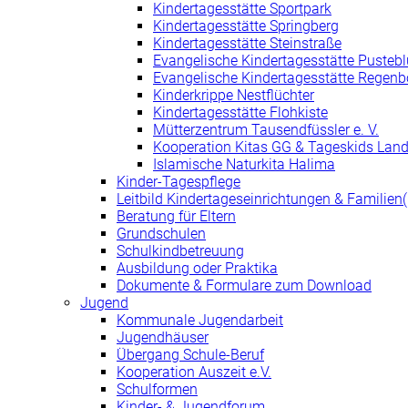
Kindertagesstätte Sportpark
Kindertagesstätte Springberg
Kindertagesstätte Steinstraße
Evangelische Kindertagesstätte Pusteb
Evangelische Kindertagesstätte Regen
Kinderkrippe Nestflüchter
Kindertagesstätte Flohkiste
Mütterzentrum Tausendfüssler e. V.
Kooperation Kitas GG & Tageskids Land
Islamische Naturkita Halima
Kinder-Tagespflege
Leitbild Kindertageseinrichtungen & Familie
Beratung für Eltern
Grundschulen
Schulkindbetreuung
Ausbildung oder Praktika
Dokumente & Formulare zum Download
Jugend
Kommunale Jugendarbeit
Jugendhäuser
Übergang Schule-Beruf
Kooperation Auszeit e.V.
Schulformen
Kinder- & Jugendforum