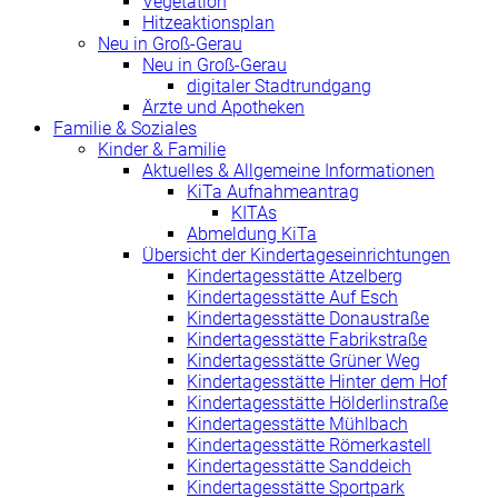
Vegetation
Hitzeaktionsplan
Neu in Groß-Gerau
Neu in Groß-Gerau
digitaler Stadtrundgang
Ärzte und Apotheken
Familie & Soziales
Kinder & Familie
Aktuelles & Allgemeine Informationen
KiTa Aufnahmeantrag
KITAs
Abmeldung KiTa
Übersicht der Kindertageseinrichtungen
Kindertagesstätte Atzelberg
Kindertagesstätte Auf Esch
Kindertagesstätte Donaustraße
Kindertagesstätte Fabrikstraße
Kindertagesstätte Grüner Weg
Kindertagesstätte Hinter dem Hof
Kindertagesstätte Hölderlinstraße
Kindertagesstätte Mühlbach
Kindertagesstätte Römerkastell
Kindertagesstätte Sanddeich
Kindertagesstätte Sportpark