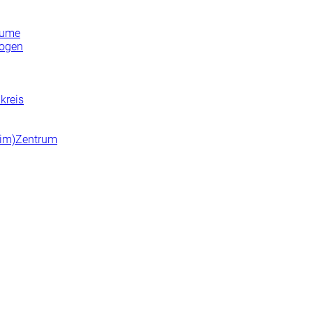
lume
bogen
kreis
n(im)Zentrum