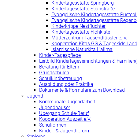
Kindertagesstätte Springberg
Kindertagesstätte Steinstraße
Evangelische Kindertagesstätte Pusteb
Evangelische Kindertagesstätte Regen
Kinderkrippe Nestflüchter
Kindertagesstätte Flohkiste
Mütterzentrum Tausendfüssler e. V.
Kooperation Kitas GG & Tageskids Land
Islamische Naturkita Halima
Kinder-Tagespflege
Leitbild Kindertageseinrichtungen & Familie
Beratung für Eltern
Grundschulen
Schulkindbetreuung
Ausbildung oder Praktika
Dokumente & Formulare zum Download
Jugend
Kommunale Jugendarbeit
Jugendhäuser
Übergang Schule-Beruf
Kooperation Auszeit e.V.
Schulformen
Kinder- & Jugendforum
Senioren