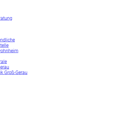
ratung
endliche
telle
wohnheim
rale
Gerau
nik Groß-Gerau