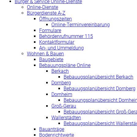
Bürger & Service Online-Dienste
Online-Dienste
Bürgerdienste A-Z
Öffnungszeiten
Online-Terminvereinbarung
Formulare
Behördenrufnummer 115
Kontaktformular
An- und Ummeldung
Wohnen & Bauen
Baugebiete
Bebauungspläne Online
Berkach
Bebauugsplanübersicht Berkach
Dornberg
Bebauugsplanübersicht Dornberg
Dornheim
Bebauungsplanübersicht Dornhei
Groß-Gerau
Bebauugsplanübersicht Groß-Ger
Wallerstädten
Bebauugsplanübersicht Wallerstä
Bauanträge
Bodenrichtwerte