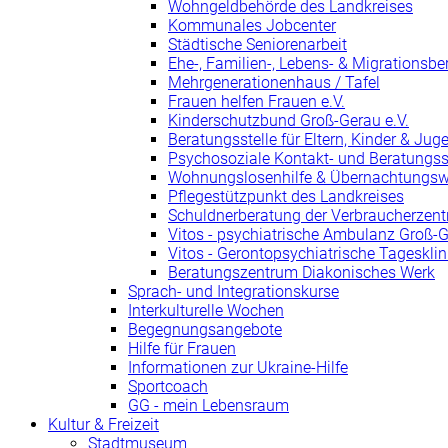
Wohngeldbehörde des Landkreises
Kommunales Jobcenter
Städtische Seniorenarbeit
Ehe-, Familien-, Lebens- & Migrationsbe
Mehrgenerationenhaus / Tafel
Frauen helfen Frauen e.V.
Kinderschutzbund Groß-Gerau e.V.
Beratungsstelle für Eltern, Kinder & Jug
Psychosoziale Kontakt- und Beratungss
Wohnungslosenhilfe & Übernachtungs
Pflegestützpunkt des Landkreises
Schuldnerberatung der Verbraucherzent
Vitos - psychiatrische Ambulanz Groß-
Vitos - Gerontopsychiatrische Tageskli
Beratungszentrum Diakonisches Werk
Sprach- und Integrationskurse
Interkulturelle Wochen
Begegnungsangebote
Hilfe für Frauen
Informationen zur Ukraine-Hilfe
Sportcoach
GG - mein Lebensraum
Kultur & Freizeit
Stadtmuseum