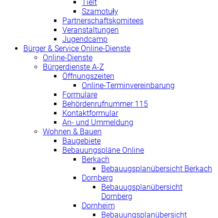
Tielt
Szamotuły
Partnerschaftskomitees
Veranstaltungen
Jugendcamp
Bürger & Service Online-Dienste
Online-Dienste
Bürgerdienste A-Z
Öffnungszeiten
Online-Terminvereinbarung
Formulare
Behördenrufnummer 115
Kontaktformular
An- und Ummeldung
Wohnen & Bauen
Baugebiete
Bebauungspläne Online
Berkach
Bebauugsplanübersicht Berkach
Dornberg
Bebauugsplanübersicht
Dornberg
Dornheim
Bebauungsplanübersicht