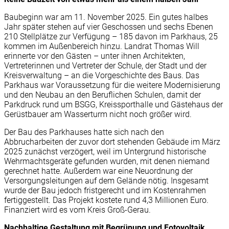
Baubeginn war am 11. November 2025. Ein gutes halbes
Jahr später stehen auf vier Geschossen und sechs Ebenen
210 Stellplätze zur Verfügung – 185 davon im Parkhaus, 25
kommen im Außenbereich hinzu. Landrat Thomas Will
erinnerte vor den Gästen – unter ihnen Architekten,
Vertreterinnen und Vertreter der Schule, der Stadt und der
Kreisverwaltung – an die Vorgeschichte des Baus. Das
Parkhaus war Voraussetzung für die weitere Modernisierung
und den Neubau an den Beruflichen Schulen, damit der
Parkdruck rund um BSGG, Kreissporthalle und Gästehaus der
Gerüstbauer am Wasserturm nicht noch größer wird.
Der Bau des Parkhauses hatte sich nach den
Abbrucharbeiten der zuvor dort stehenden Gebäude im März
2025 zunächst verzögert, weil im Untergrund historische
Wehrmachtsgeräte gefunden wurden, mit denen niemand
gerechnet hatte. Außerdem war eine Neuordnung der
Versorgungsleitungen auf dem Gelände nötig. Insgesamt
wurde der Bau jedoch fristgerecht und im Kostenrahmen
fertiggestellt. Das Projekt kostete rund 4,3 Millionen Euro.
Finanziert wird es vom Kreis Groß-Gerau.
Nachhaltige Gestaltung mit Begrünung und Fotovoltaik