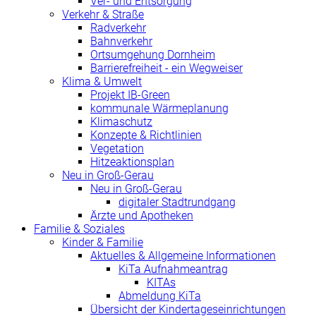
Ver- und Entsorgung
Verkehr & Straße
Radverkehr
Bahnverkehr
Ortsumgehung Dornheim
Barrierefreiheit - ein Wegweiser
Klima & Umwelt
Projekt IB-Green
kommunale Wärmeplanung
Klimaschutz
Konzepte & Richtlinien
Vegetation
Hitzeaktionsplan
Neu in Groß-Gerau
Neu in Groß-Gerau
digitaler Stadtrundgang
Ärzte und Apotheken
Familie & Soziales
Kinder & Familie
Aktuelles & Allgemeine Informationen
KiTa Aufnahmeantrag
KITAs
Abmeldung KiTa
Übersicht der Kindertageseinrichtungen