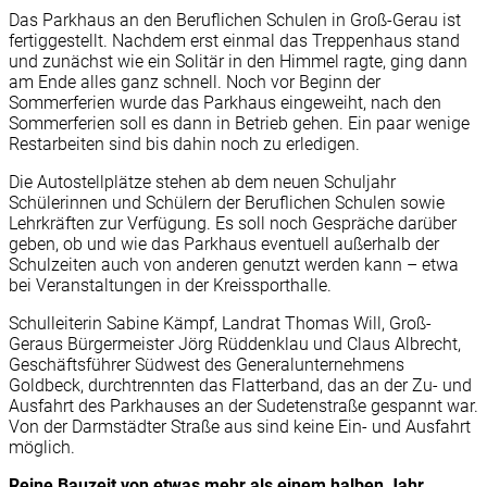
Das Parkhaus an den Beruflichen Schulen in Groß-Gerau ist
fertiggestellt. Nachdem erst einmal das Treppenhaus stand
und zunächst wie ein Solitär in den Himmel ragte, ging dann
am Ende alles ganz schnell. Noch vor Beginn der
Sommerferien wurde das Parkhaus eingeweiht, nach den
Sommerferien soll es dann in Betrieb gehen. Ein paar wenige
Restarbeiten sind bis dahin noch zu erledigen.
Die Autostellplätze stehen ab dem neuen Schuljahr
Schülerinnen und Schülern der Beruflichen Schulen sowie
Lehrkräften zur Verfügung. Es soll noch Gespräche darüber
geben, ob und wie das Parkhaus eventuell außerhalb der
Schulzeiten auch von anderen genutzt werden kann – etwa
bei Veranstaltungen in der Kreissporthalle.
Schulleiterin Sabine Kämpf, Landrat Thomas Will, Groß-
Geraus Bürgermeister Jörg Rüddenklau und Claus Albrecht,
Geschäftsführer Südwest des Generalunternehmens
Goldbeck, durchtrennten das Flatterband, das an der Zu- und
Ausfahrt des Parkhauses an der Sudetenstraße gespannt war.
Von der Darmstädter Straße aus sind keine Ein- und Ausfahrt
möglich.
Reine Bauzeit von etwas mehr als einem halben Jahr