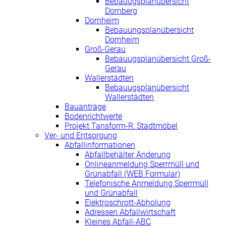
Bebauugsplanübersicht
Dornberg
Dornheim
Bebauungsplanübersicht
Dornheim
Groß-Gerau
Bebauugsplanübersicht Groß-
Gerau
Wallerstädten
Bebauugsplanübersicht
Wallerstädten
Bauanträge
Bodenrichtwerte
Projekt Tansform-R: Stadtmöbel
Ver- und Entsorgung
Abfallinformationen
Abfallbehälter Änderung
Onlineanmeldung Sperrmüll und
Grünabfall (WEB Formular)
Telefonische Anmeldung Sperrmüll
und Grünabfall
Elektroschrott-Abholung
Adressen Abfallwirtschaft
Kleines Abfall-ABC