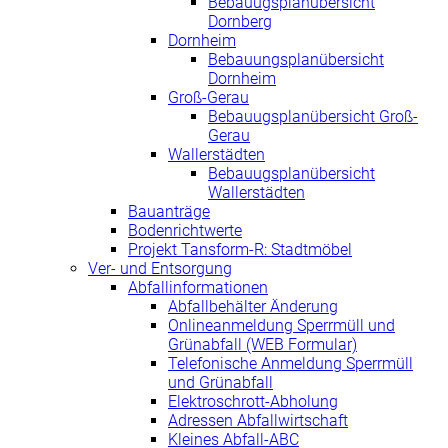
Bebauugsplanübersicht
Dornberg
Dornheim
Bebauungsplanübersicht
Dornheim
Groß-Gerau
Bebauugsplanübersicht Groß-
Gerau
Wallerstädten
Bebauugsplanübersicht
Wallerstädten
Bauanträge
Bodenrichtwerte
Projekt Tansform-R: Stadtmöbel
Ver- und Entsorgung
Abfallinformationen
Abfallbehälter Änderung
Onlineanmeldung Sperrmüll und
Grünabfall (WEB Formular)
Telefonische Anmeldung Sperrmüll
und Grünabfall
Elektroschrott-Abholung
Adressen Abfallwirtschaft
Kleines Abfall-ABC