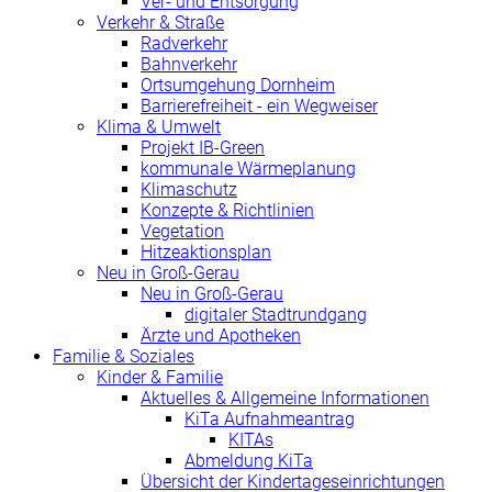
Ver- und Entsorgung
Verkehr & Straße
Radverkehr
Bahnverkehr
Ortsumgehung Dornheim
Barrierefreiheit - ein Wegweiser
Klima & Umwelt
Projekt IB-Green
kommunale Wärmeplanung
Klimaschutz
Konzepte & Richtlinien
Vegetation
Hitzeaktionsplan
Neu in Groß-Gerau
Neu in Groß-Gerau
digitaler Stadtrundgang
Ärzte und Apotheken
Familie & Soziales
Kinder & Familie
Aktuelles & Allgemeine Informationen
KiTa Aufnahmeantrag
KITAs
Abmeldung KiTa
Übersicht der Kindertageseinrichtungen