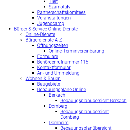
Tielt
Szamotuły
Partnerschaftskomitees
Veranstaltungen
Jugendcamp
Bürger & Service Online-Dienste
Online-Dienste
Bürgerdienste A-Z
Öffnungszeiten
Online-Terminvereinbarung
Formulare
Behördenrufnummer 115
Kontaktformular
An- und Ummeldung
Wohnen & Bauen
Baugebiete
Bebauungspläne Online
Berkach
Bebauugsplanübersicht Berkach
Dornberg
Bebauugsplanübersicht
Dornberg
Dornheim
Bebauungsplanübersicht